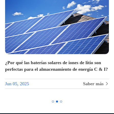
?
¿Por qué las baterías solares de iones de litio son
perfectas para el almacenamiento de energía C & I?
Jun 05, 2025
Saber más

