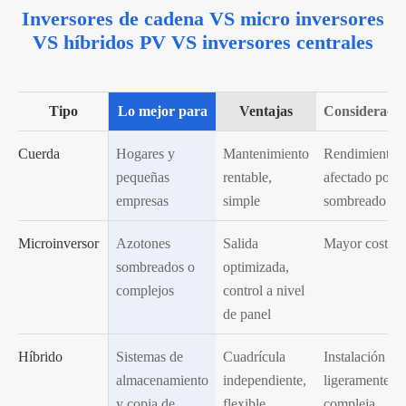
Inversores de cadena VS micro inversores
VS híbridos PV VS inversores centrales
Tipo
Lo mejor para
Ventajas
Consideracio
Cuerda
Hogares y
Mantenimiento
Rendimiento
pequeñas
rentable,
afectado por e
empresas
simple
sombreado
Microinversor
Azotones
Salida
Mayor costo
sombreados o
optimizada,
complejos
control a nivel
de panel
Híbrido
Sistemas de
Cuadrícula
Instalación
almacenamiento
independiente,
ligeramente m
y copia de
flexible
compleja