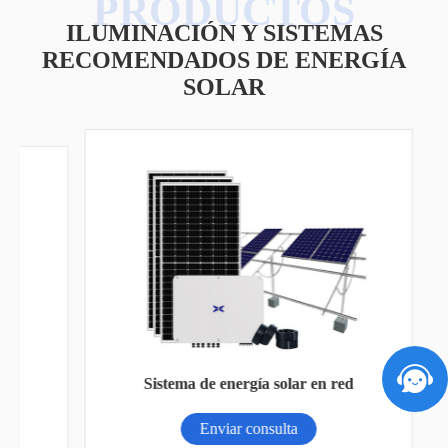
ILUMINACIÓN Y SISTEMAS
RECOMENDADOS DE ENERGÍA
SOLAR
Luz
Sistema de energía solar en red
Enviar consulta