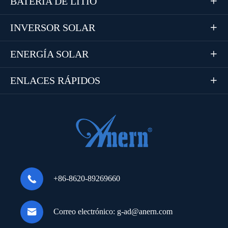
BATERÍA DE LITIO

INVERSOR SOLAR

ENERGÍA SOLAR

ENLACES RÁPIDOS


+86-8620-89269660

Correo electrónico:
g-ad@anern.com