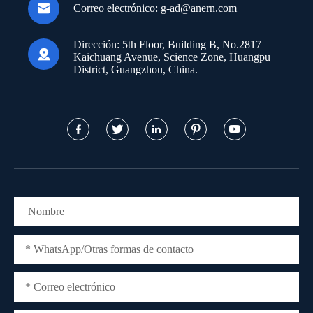

Correo electrónico:
g-ad@anern.com
Dirección:
5th Floor, Building B, No.2817

Kaichuang Avenue, Science Zone, Huangpu
District, Guangzhou, China.




