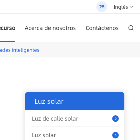
Inglés


curso
Acerca de nosotros
Contáctenos

r AN-SCI-PRO2000/3200
-LPB-Npro 24V200AH-48V100AH
en uno (AN-SLZ2)
/3200 - 翻译中...
ula
AN-SCI-EVO10200 del inversor solar de la serie AN-SCI-EVO
Serie AN-SCI-ES inversor solar AN-SCI-ES1000/1500
Farola solar todo en uno patentada (SLV2)
Batería de litio montada en la pared AN-LPB-Npro Series 48V200AH
ades inteligentes
Luz solar
Luz de calle solar

Luz solar
