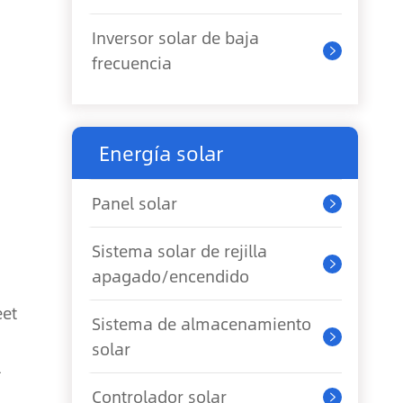
Inversor solar de baja

frecuencia
Energía solar
Panel solar

Sistema solar de rejilla

apagado/encendido
eet
Sistema de almacenamiento

solar
l
Controlador solar
