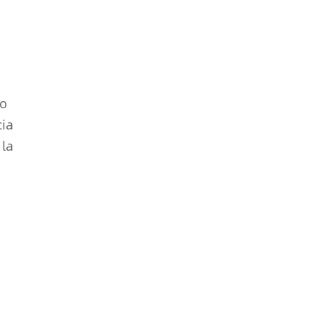
do
cia
 la