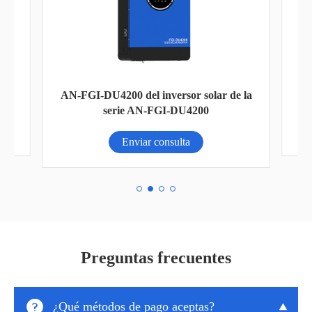
AN-FGI-DU4200 del inversor solar de la
2
serie AN-FGI-DU4200
Enviar consulta
Preguntas frecuentes

¿Qué métodos de pago aceptas?
