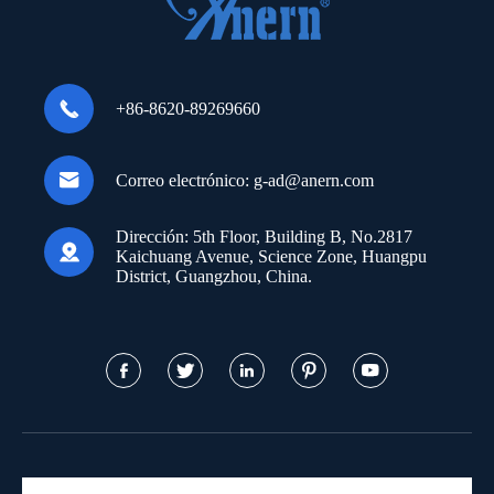

+86-8620-89269660

Correo electrónico:
g-ad@anern.com
Dirección:
5th Floor, Building B, No.2817

Kaichuang Avenue, Science Zone, Huangpu
District, Guangzhou, China.




