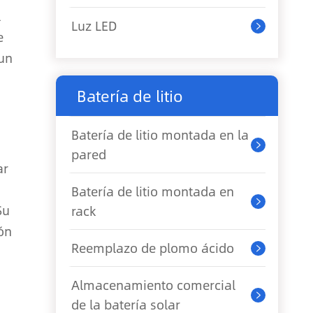
l
Luz LED

e
 un
Batería de litio
Batería de litio montada en la

pared
ar
Batería de litio montada en

Su
rack
ón
Reemplazo de plomo ácido

Almacenamiento comercial

de la batería solar