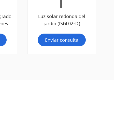
egrado
Luz solar redonda del
enes
jardín (ISGL02-D)
Enviar consulta