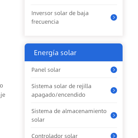
Inversor solar de baja

frecuencia
Energía solar
Panel solar

lo
Sistema solar de rejilla

je
apagado/encendido
Sistema de almacenamiento

solar
Controlador solar
