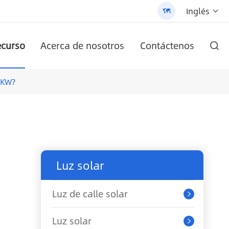
Inglés


curso
Acerca de nosotros
Contáctenos

r AN-SCI-PRO2000/3200
-LPB-Npro 24V200AH-48V100AH
en uno (AN-SLZ2)
/3200 - 翻译中...
ula
AN-SCI-EVO10200 del inversor solar de la serie AN-SCI-EVO
Serie AN-SCI-ES inversor solar AN-SCI-ES1000/1500
Farola solar todo en uno patentada (SLV2)
Batería de litio montada en la pared AN-LPB-Npro Series 48V200AH
5KW?
Luz solar
Luz de calle solar

Luz solar
