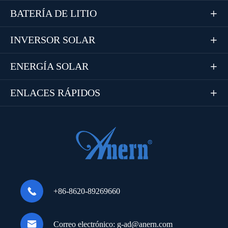
BATERÍA DE LITIO

INVERSOR SOLAR

ENERGÍA SOLAR

ENLACES RÁPIDOS


+86-8620-89269660

Correo electrónico:
g-ad@anern.com