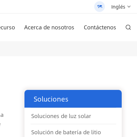
Inglés


curso
Acerca de nosotros
Contáctenos

r AN-SCI-PRO2000/3200
-LPB-Npro 24V200AH-48V100AH
en uno (AN-SLZ2)
/3200 - 翻译中...
ula
AN-SCI-EVO10200 del inversor solar de la serie AN-SCI-EVO
Serie AN-SCI-ES inversor solar AN-SCI-ES1000/1500
Farola solar todo en uno patentada (SLV2)
Batería de litio montada en la pared AN-LPB-Npro Series 48V200AH
Soluciones
ca
Soluciones de luz solar
e
Solución de batería de litio