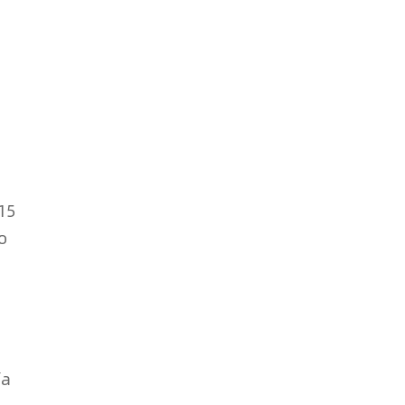
15
o
ía