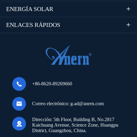
ENERGÍA SOLAR

ENLACES RÁPIDOS


+86-8620-89269660

Correo electrónico:
g-ad@anern.com
Dirección:
5th Floor, Building B, No.2817

Kaichuang Avenue, Science Zone, Huangpu
District, Guangzhou, China.