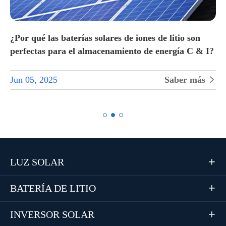
?
¿Por qué las baterías solares de iones de litio son
perfectas para el almacenamiento de energía C & I?
Jun 05, 2025
Saber más


LUZ SOLAR

BATERÍA DE LITIO

INVERSOR SOLAR
