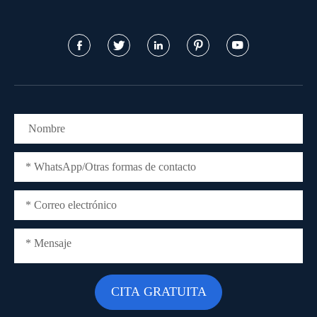




