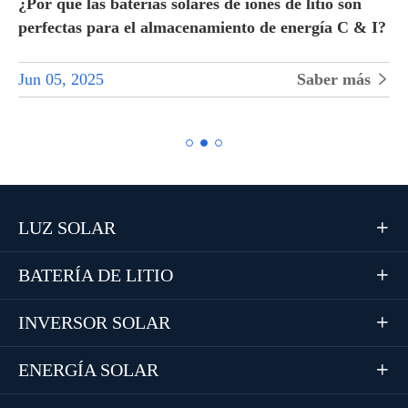
?
¿Por qué las baterías solares de iones de litio son
perfectas para el almacenamiento de energía C & I?
Jun 05, 2025
Saber más


LUZ SOLAR

BATERÍA DE LITIO

INVERSOR SOLAR

ENERGÍA SOLAR
