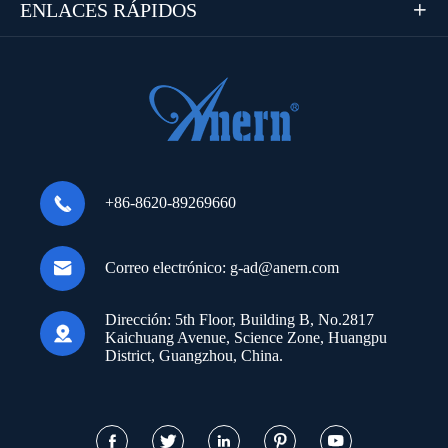
ENLACES RÁPIDOS


+86-8620-89269660

Correo electrónico:
g-ad@anern.com
Dirección:
5th Floor, Building B, No.2817

Kaichuang Avenue, Science Zone, Huangpu
District, Guangzhou, China.




