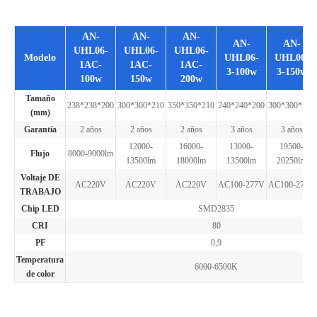
AN-
AN-
AN-
AN-
AN-
UHL06-
UHL06-
UHL06-
Modelo
UHL06-
UHL06-
1AC-
1AC-
1AC-
3-100w
3-150w
100w
150w
200w
Tamaño
238*238*200
300*300*210
350*350*210
240*240*200
300*300*210
(mm)
Garantía
2 años
2 años
2 años
3 años
3 años
12000-
16000-
13000-
19500-
Flujo
8000-9000lm
13500lm
18000lm
13500lm
20250lm
Voltaje DE
AC220V
AC220V
AC220V
AC100-277V
AC100-277V
TRABAJO
Chip LED
SMD2835
CRI
80
PF
0,9
Temperatura
6000-6500K
de color