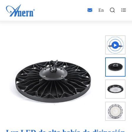



En


